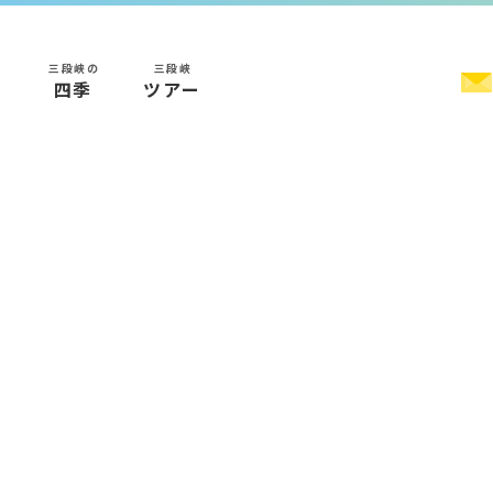
三段峡の
三段峡
く
四季
ツアー