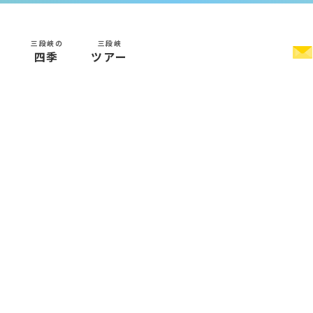
三段峡の
三段峡
く
四季
ツアー