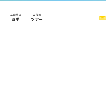
三段峡の
三段峡
く
四季
ツアー