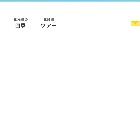
三段峡の
三段峡
く
四季
ツアー