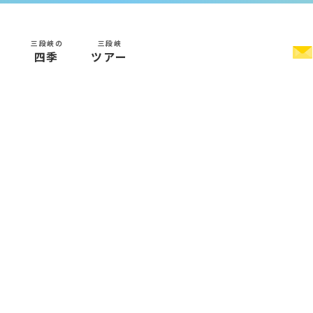
三段峡の
三段峡
く
四季
ツアー