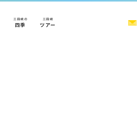
三段峡の
三段峡
く
四季
ツアー