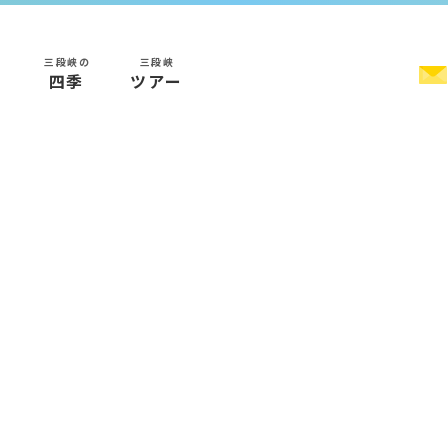
三段峡の
三段峡
く
四季
ツアー