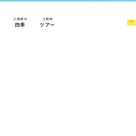
三段峡の
三段峡
く
四季
ツアー