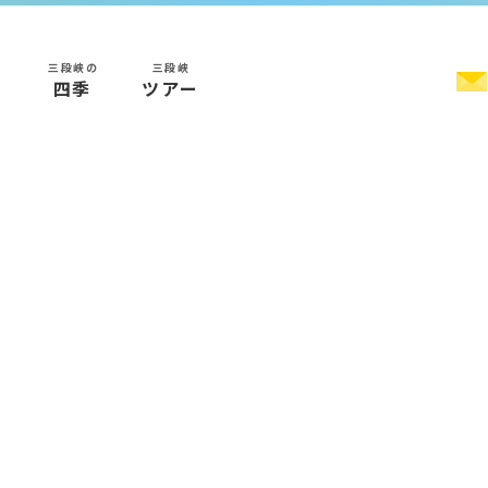
三段峡の
三段峡
く
四季
ツアー