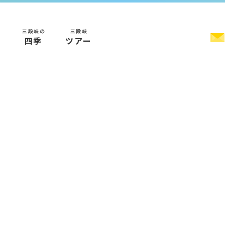
三段峡の
三段峡
く
四季
ツアー