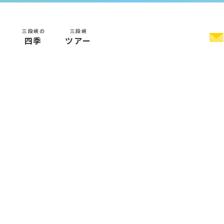
三段峡の
三段峡
く
四季
ツアー