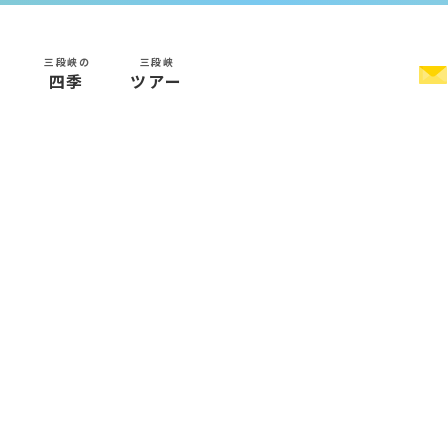
三段峡の
三段峡
く
四季
ツアー