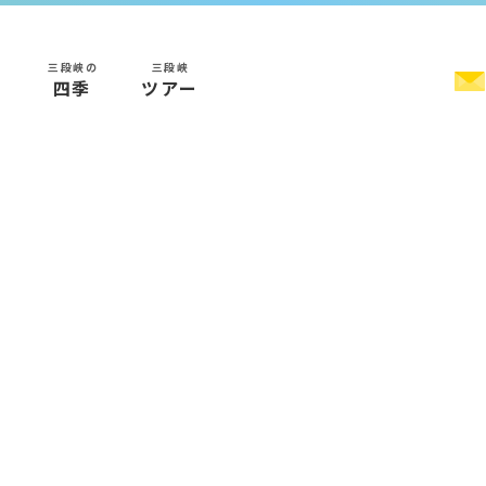
三段峡の
三段峡
く
四季
ツアー