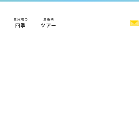
三段峡の
三段峡
く
四季
ツアー