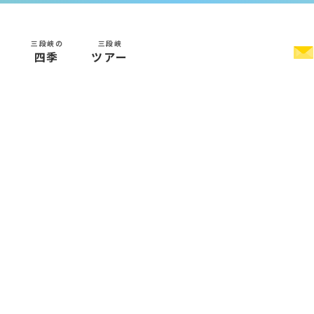
三段峡の
三段峡
く
四季
ツアー