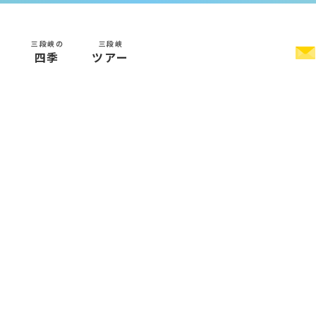
三段峡の
三段峡
く
四季
ツアー