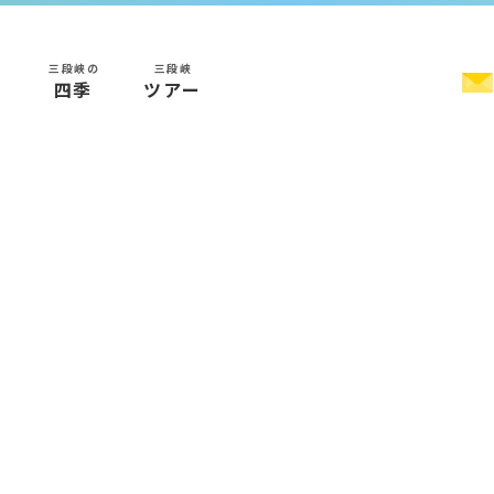
三段峡の
三段峡
く
四季
ツアー