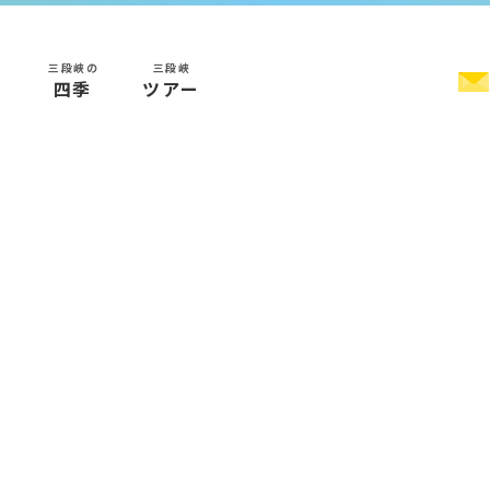
三段峡の
三段峡
く
四季
ツアー