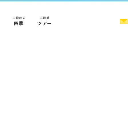
三段峡の
三段峡
く
四季
ツアー