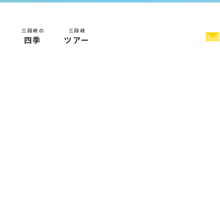
三段峡の
三段峡
く
四季
ツアー