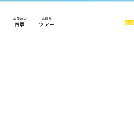
三段峡の
三段峡
く
四季
ツアー