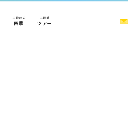
三段峡の
三段峡
く
四季
ツアー