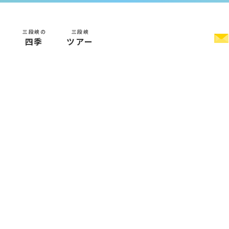
三段峡の
三段峡
く
四季
ツアー