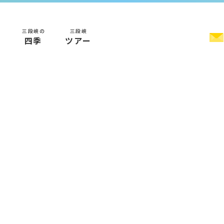
三段峡の
三段峡
く
四季
ツアー