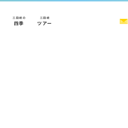
三段峡の
三段峡
く
四季
ツアー