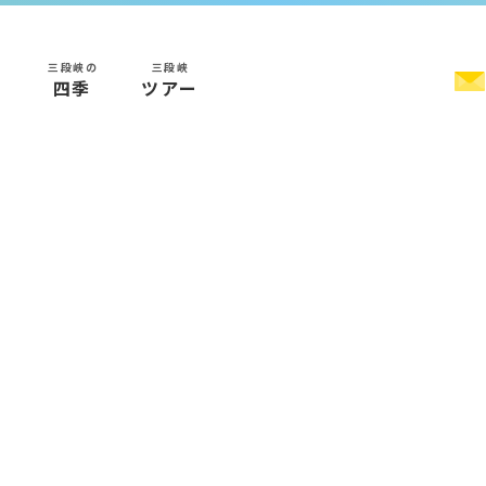
三段峡の
三段峡
く
四季
ツアー