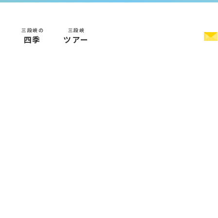
三段峡の
三段峡
く
四季
ツアー