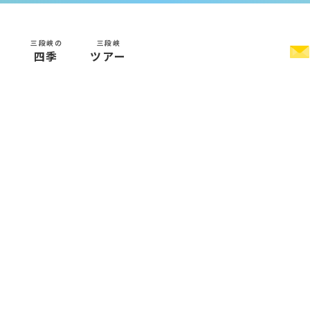
三段峡の
三段峡
く
四季
ツアー