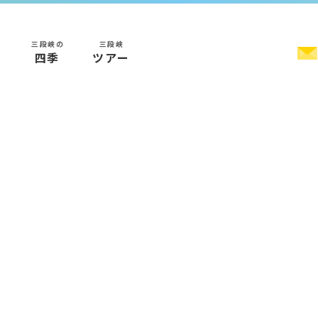
三段峡の
三段峡
く
四季
ツアー