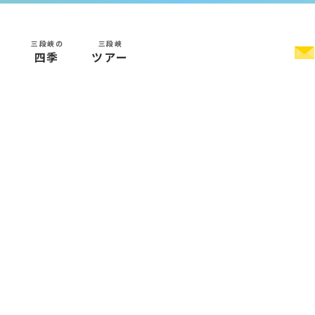
三段峡の
三段峡
く
四季
ツアー