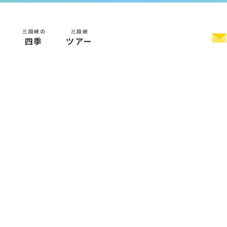
三段峡の
三段峡
く
四季
ツアー