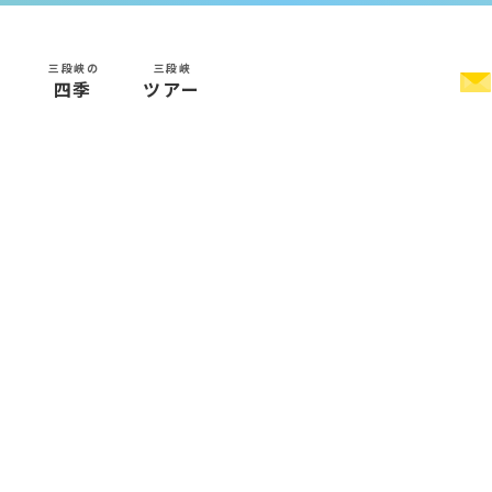
三段峡の
三段峡
く
四季
ツアー