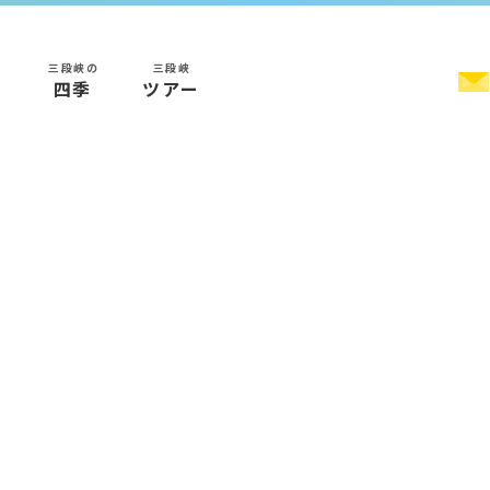
三段峡の
三段峡
く
四季
ツアー