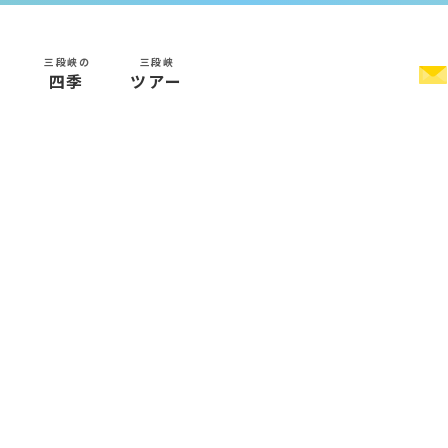
三段峡の
三段峡
く
四季
ツアー