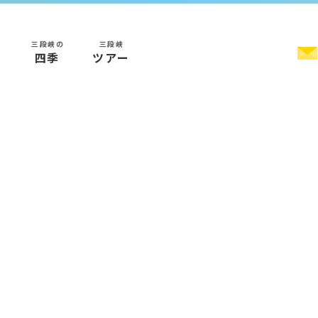
三段峡の
三段峡
く
四季
ツアー