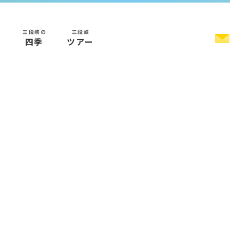
三段峡の
三段峡
く
四季
ツアー