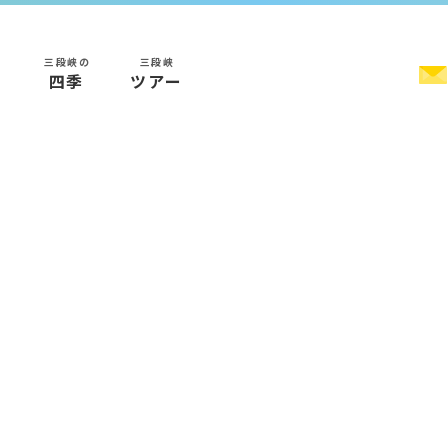
三段峡の
三段峡
く
四季
ツアー