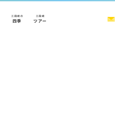
三段峡の
三段峡
く
四季
ツアー