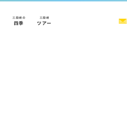
三段峡の
三段峡
く
四季
ツアー