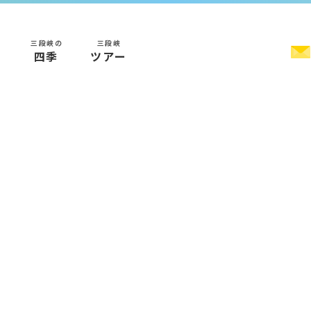
三段峡の
三段峡
く
四季
ツアー