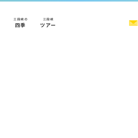
三段峡の
三段峡
く
四季
ツアー