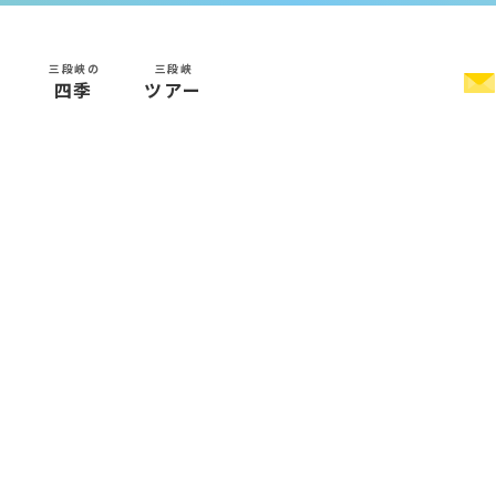
三段峡の
三段峡
く
四季
ツアー