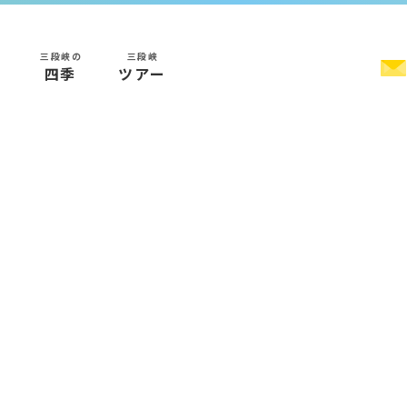
三段峡の
三段峡
く
四季
ツアー