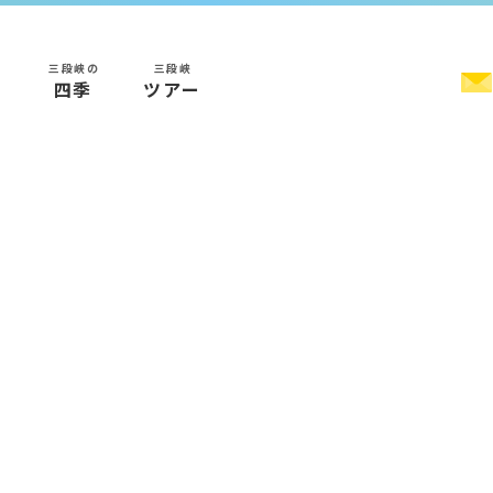
三段峡の
三段峡
く
四季
ツアー