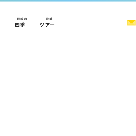
三段峡の
三段峡
く
四季
ツアー