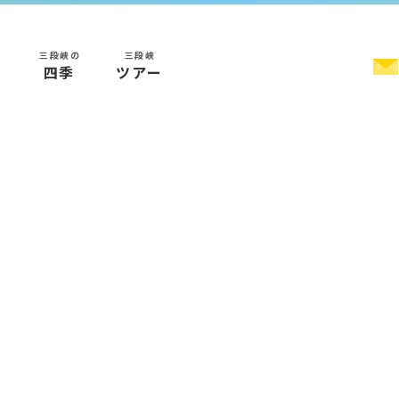
三段峡の
三段峡
く
四季
ツアー