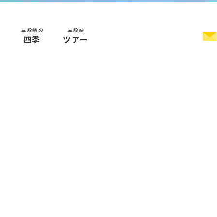
三段峡の
三段峡
く
四季
ツアー