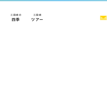
三段峡の
三段峡
く
四季
ツアー