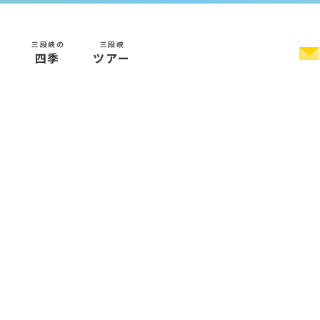
三段峡の
三段峡
く
四季
ツアー