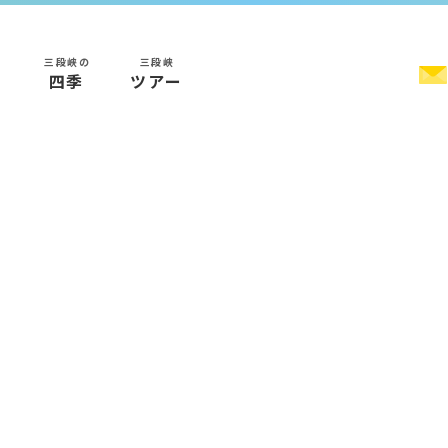
三段峡の
三段峡
く
四季
ツアー